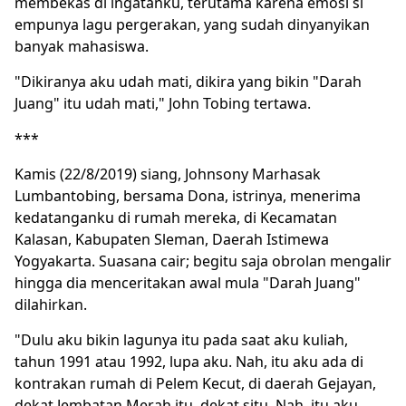
membekas di ingatanku, terutama karena emosi si
empunya lagu pergerakan, yang sudah dinyanyikan
banyak mahasiswa.
"Dikiranya aku udah mati, dikira yang bikin "Darah
Juang" itu udah mati," John Tobing tertawa.
***
Kamis (22/8/2019) siang, Johnsony Marhasak
Lumbantobing, bersama Dona, istrinya, menerima
kedatanganku di rumah mereka, di Kecamatan
Kalasan, Kabupaten Sleman, Daerah Istimewa
Yogyakarta. Suasana cair; begitu saja obrolan mengalir
hingga dia menceritakan awal mula "Darah Juang"
dilahirkan.
"Dulu aku bikin lagunya itu pada saat aku kuliah,
tahun 1991 atau 1992, lupa aku. Nah, itu aku ada di
kontrakan rumah di Pelem Kecut, di daerah
Gejayan
,
dekat Jembatan Merah itu, dekat situ. Nah, itu aku