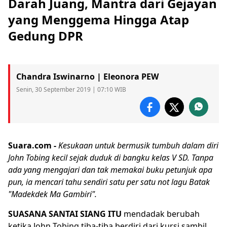
Darah Juang, Mantra dari Gejayan
yang Menggema Hingga Atap
Gedung DPR
Chandra Iswinarno | Eleonora PEW
Senin, 30 September 2019 | 07:10 WIB
Suara.com -
Kesukaan untuk bermusik tumbuh dalam diri
John Tobing
kecil sejak duduk di bangku kelas V SD. Tanpa
ada yang mengajari dan tak memakai buku petunjuk apa
pun, ia mencari tahu sendiri satu per satu not lagu Batak
"Madekdek Ma Gambiri".
SUASANA SANTAI SIANG ITU
mendadak berubah
ketika John Tobing tiba-tiba berdiri dari kursi sambil