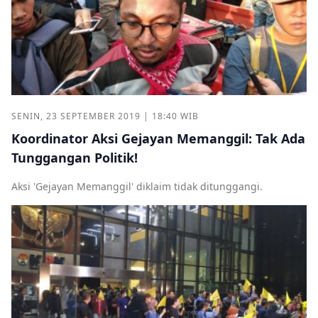
SENIN, 23 SEPTEMBER 2019 | 18:40 WIB
Koordinator Aksi Gejayan Memanggil: Tak Ada
Tunggangan Politik!
Aksi 'Gejayan Memanggil' diklaim tidak ditunggangi.