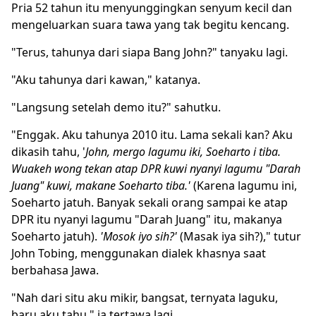
Pria 52 tahun itu menyunggingkan senyum kecil dan
mengeluarkan suara tawa yang tak begitu kencang.
"Terus, tahunya dari siapa Bang John?" tanyaku lagi.
"Aku tahunya dari kawan," katanya.
"Langsung setelah demo itu?" sahutku.
"Enggak. Aku tahunya 2010 itu. Lama sekali kan? Aku
dikasih tahu, '
John, mergo lagumu iki, Soeharto i tiba.
Wuakeh wong tekan atap DPR kuwi nyanyi lagumu "Darah
Juang" kuwi, makane Soeharto tiba.'
(Karena lagumu ini,
Soeharto jatuh. Banyak sekali orang sampai ke atap
DPR itu nyanyi lagumu "Darah Juang" itu, makanya
Soeharto jatuh).
'Mosok iyo sih?'
(Masak iya sih?)," tutur
John Tobing, menggunakan dialek khasnya saat
berbahasa Jawa.
"Nah dari situ aku mikir, bangsat, ternyata laguku,
baru aku tahu," ia tertawa lagi.