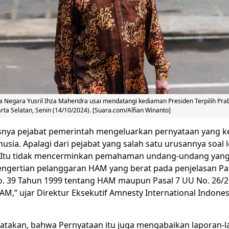
 Negara Yusril Ihza Mahendra usai mendatangi kediaman Presiden Terpilih Pra
rta Selatan, Senin (14/10/2024). [Suara.com/Alfian Winanto]
snya pejabat pemerintah mengeluarkan pernyataan yang ke
usia. Apalagi dari pejabat yang salah satu urusannya soal l
 Itu tidak mencerminkan pemahaman undang-undang yang 
ngertian pelanggaran HAM yang berat pada penjelasan Pas
No. 39 Tahun 1999 tentang HAM maupun Pasal 7 UU No. 26/
AM,” ujar Direktur Eksekutif Amnesty International Indone
akan, bahwa Pernyataan itu juga mengabaikan laporan-l