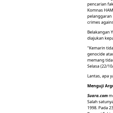
pencarian fa
Komnas HAM a
pelanggaran 
crimes again
Belakangan Y
diajukan kepa
"Kemarin tida
genocide ata
memang tidak 
Selasa (22/10
Lantas, apa y
Menguji Arg
Suara.com
me
Salah satunya
1998. Pada 2