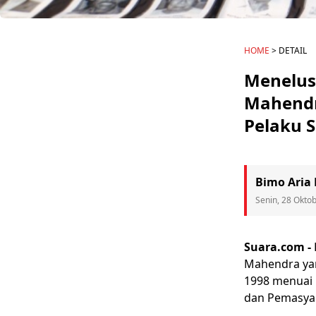
HOME
> DETAIL
Menelusu
Mahendr
Pelaku Su
Bimo Aria 
Senin, 28 Okto
Suara.com -
Mahendra
ya
1998 menuai 
dan Pemasya