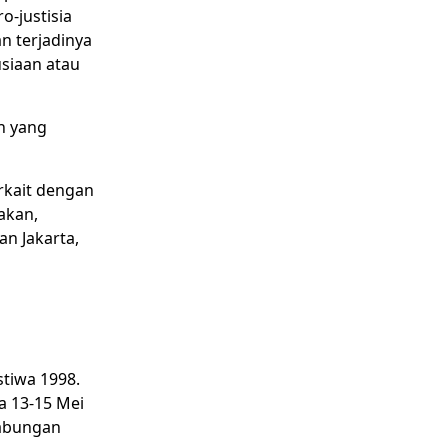
-justisia
n terjadinya
siaan atau
n yang
rkait dengan
akan,
an Jakarta,
tiwa 1998.
a 13-15 Mei
Gabungan