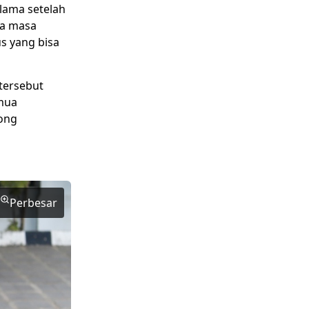
 lama setelah
da masa
s yang bisa
tersebut
mua
ong
Perbesar