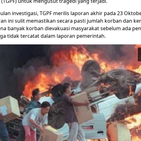
 (TGPF) untuk mengusut tragedi yang terjadi.
bulan investigasi, TGPF merilis laporan akhir pada 23 Oktob
n ini sulit memastikan secara pasti jumlah korban dan ke
rena banyak korban dievakuasi masyarakat sebelum ada p
ga tidak tercatat dalam laporan pemerintah.