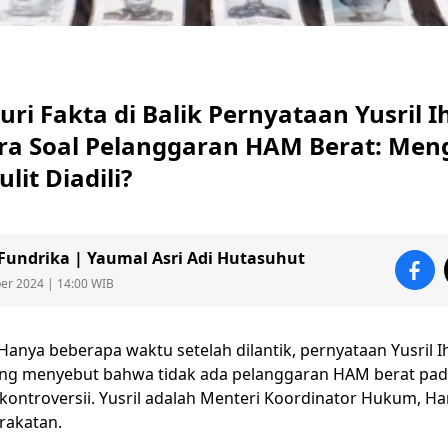
ri Fakta di Balik Pernyataan Yusril I
a Soal Pelanggaran HAM Berat: Men
lit Diadili?
Fundrika | Yaumal Asri Adi Hutasuhut
ber 2024 | 14:00 WIB
Hanya beberapa waktu setelah dilantik, pernyataan
Yusril I
ng menyebut bahwa tidak ada pelanggaran
HAM
berat pad
kontroversii. Yusril adalah Menteri Koordinator Hukum, Ha
rakatan.