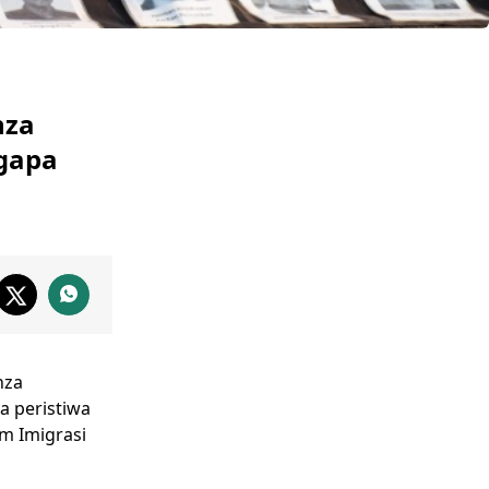
hza
gapa
hza
a peristiwa
m Imigrasi