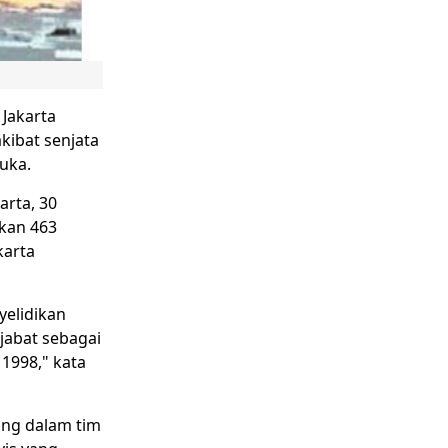
Jakarta
kibat senjata
luka.
arta, 30
kkan 463
karta
yelidikan
jabat sebagai
 1998," kata
ung dalam tim