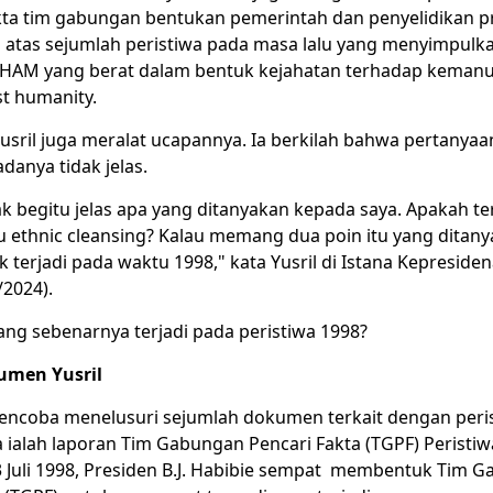
kta tim gabungan bentukan pemerintah dan penyelidikan pro
tas sejumlah peristiwa pada masa lalu yang menyimpulka
HAM yang berat dalam bentuk kejahatan terhadap kemanu
st humanity.
usril juga meralat ucapannya. Ia berkilah bahwa pertanyaa
danya tidak jelas.
k begitu jelas apa yang ditanyakan kepada saya. Apakah te
u ethnic cleansing? Kalau memang dua poin itu yang ditany
terjadi pada waktu 1998," kata Yusril di Istana Kepresiden
/2024).
ang sebenarnya terjadi pada peristiwa 1998?
umen Yusril
ncoba menelusuri sejumlah dokumen terkait dengan peris
 ialah laporan Tim Gabungan Pencari Fakta (TGPF) Peristiw
3 Juli 1998, Presiden B.J. Habibie sempat membentuk Tim 