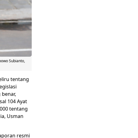
bowo Subianto,
liru tentang
egislasi
benar,
al 104 Ayat
2000 tentang
sia, Usman
aporan resmi