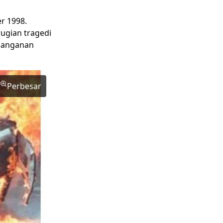
er 1998.
rugian tragedi
enanganan
Perbesar