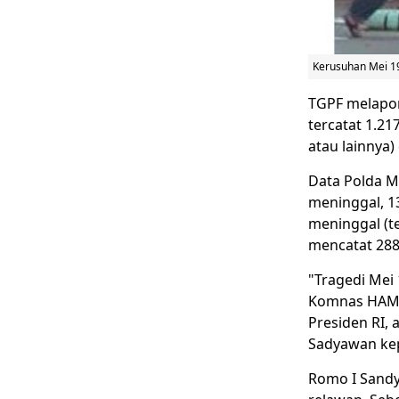
Kerusuhan Mei 19
TGPF melapor
tercatat 1.21
atau lainnya)
Data Polda Me
meninggal, 13
meninggal (t
mencatat 288
"Tragedi Mei
Komnas HAM).
Presiden RI, 
Sadyawan k
Romo I Sandy