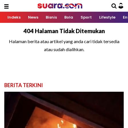
Indeks
News
Bisnis
Bola
Sport
Lifestyle
En
404 Halaman Tidak Ditemukan
Halaman berita atau artikel yang anda cari tidak tersedia
atau sudah dialihkan.
BERITA TERKINI