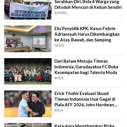
Serahkan Diri, Bela 4 Warga yang
Dituduh Mencuri di Kebun Sendiri
SUMSEL
Eks Penyidik KPK: Kasus Febrie
Adriansyah Harus Dikembangkan
ke Atas, Bawah, dan Samping
NEWS
Dari Batam Menuju Timnas
Indonesia, Garudayaksa FC Buka
Kesempatan bagi Talenta Muda
BOLA
Erick Thohir Evaluasi Skuad
Timnas Indonesia Usai Gagal di
Piala AFF 2026, John Herdman
Out?
BOLA
Kata-kata Mengharukan Rizky