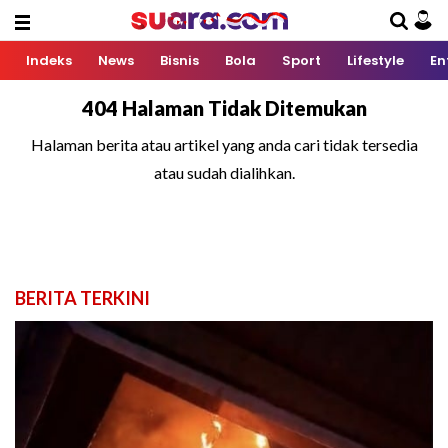
Indeks
News
Bisnis
Bola
Sport
Lifestyle
En
404 Halaman Tidak Ditemukan
Halaman berita atau artikel yang anda cari tidak tersedia
atau sudah dialihkan.
BERITA TERKINI