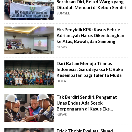
Serahkan Diri, Bela 4 Warga yang
Dituduh Mencuri di Kebun Sendiri
SUMSEL
Eks Penyidik KPK: Kasus Febrie
Adriansyah Harus Dikembangkan
ke Atas, Bawah, dan Samping
NEWS
Dari Batam Menuju Timnas
Indonesia, Garudayaksa FC Buka
Kesempatan bagi Talenta Muda
BOLA
Tak Berdiri Sendiri, Pengamat
Unas Endus Ada Sosok
Berpengaruh di Kasus Eks
Jampidsus
NEWS
Erick Thohir Evaluasi Skuad